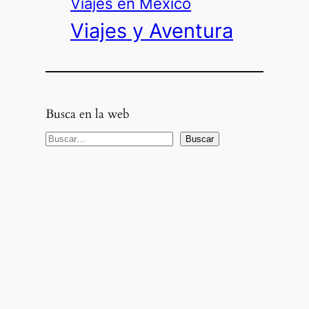
Viajes en México
Viajes y Aventura
Busca en la web
B
Buscar
u
s
c
a
r