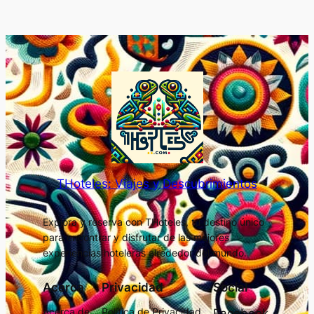
THoteles: Viajes y Descubrimientos
Explora y reserva con THoteles, tu destino único
para encontrar y disfrutar de las mejores
experiencias hoteleras alrededor del mundo.
Acerca
Privacidad
Social
Acerca de
Política de Privacidad
Facebook