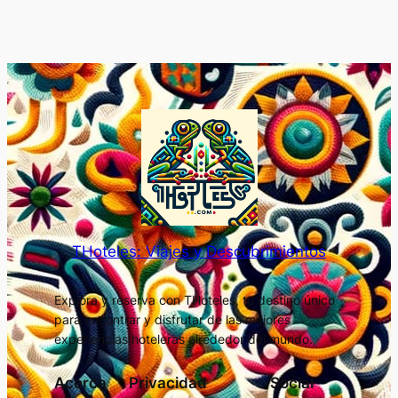
THoteles: Viajes y Descubrimientos
Explora y reserva con THoteles, tu destino único
para encontrar y disfrutar de las mejores
experiencias hoteleras alrededor del mundo.
Acerca
Privacidad
Social