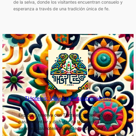
de la selva, donde los visitantes encuentran consuelo y
esperanza a través de una tradición única de fe.
THoteles: Viajes y Descubrimientos
Explora y reserva con THoteles, tu destino único
para encontrar y disfrutar de las mejores
experiencias hoteleras alrededor del mundo.