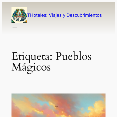
Saltar
al
THoteles: Viajes y Descubrimientos
contenido
Post
Etiqueta:
Pueblos
Mágicos