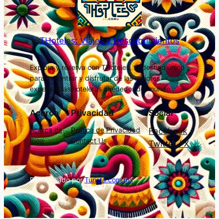
THoteles: Viajes y Descubrimientos
Explora y reserva con THoteles, tu destino único
para encontrar y disfrutar de las mejores
experiencias hoteleras alrededor del mundo.
Acerca
Privacidad
Social
Acerca de
Política de Privacidad
Facebook
Blog
Contact Us
Twitter / X
Desarrollado por
Turista.com.mx