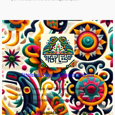
THoteles: Viajes y Descubrimientos
Explora y reserva con THoteles, tu destino único
para encontrar y disfrutar de las mejores
experiencias hoteleras alrededor del mundo.
Acerca
Privacidad
Social