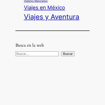
Viajeros Mexicanos
Viajes en México
Viajes y Aventura
Busca en la web
B
Buscar
u
s
c
a
r