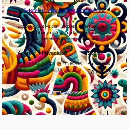
THoteles: Viajes y Descubrimientos
Explora y reserva con THoteles, tu destino único
para encontrar y disfrutar de las mejores
experiencias hoteleras alrededor del mundo.
Acerca
Privacidad
Social
Acerca de
Política de Privacidad
Facebook
Blog
Contact Us
Twitter / X
Desarrollado por
Turista.com.mx